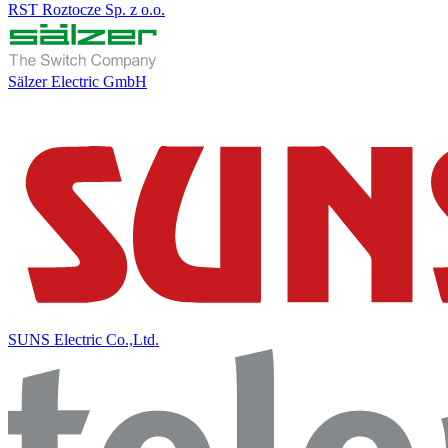
RST Roztocze Sp. z o.o.
Sälzer Electric GmbH
SUNS Electric Co.,Ltd.