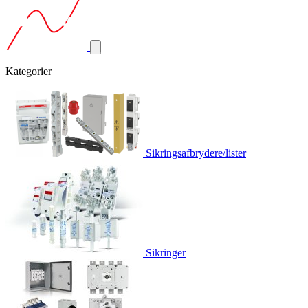
Kategorier
Sikringsafbrydere/lister
Sikringer