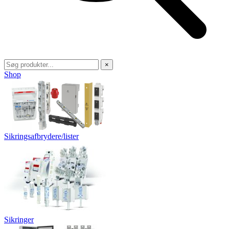
×
Shop
Sikringsafbrydere/lister
Sikringer