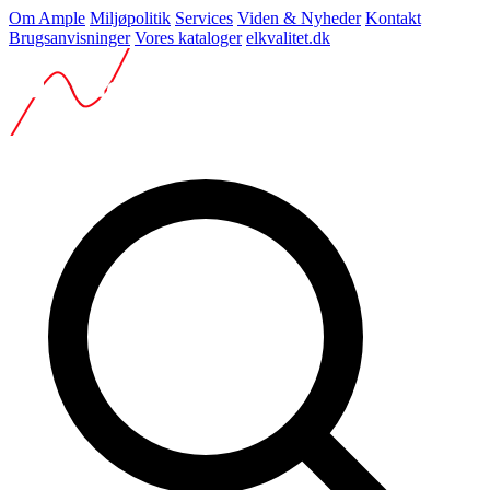
Om Ample
Miljøpolitik
Services
Viden & Nyheder
Kontakt
Brugsanvisninger
Vores kataloger
elkvalitet.dk