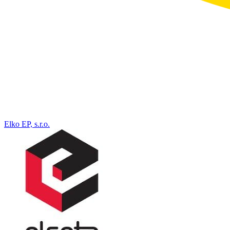
Elko EP, s.r.o.