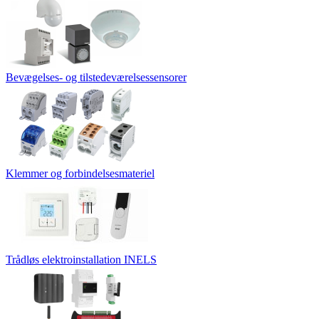
Bevægelses- og tilstedeværelsessensorer
Klemmer og forbindelsesmateriel
Trådløs elektroinstallation INELS