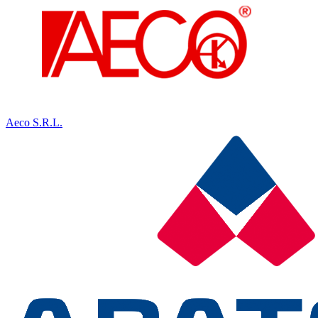
Aeco S.R.L.