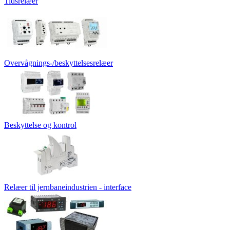
Tidsrelæer
Overvågnings-/beskyttelsesrelæer
Beskyttelse og kontrol
Relæer til jernbaneindustrien - interface