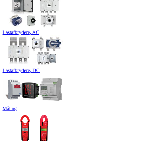
Lastafbrydere, AC
Lastafbrydere, DC
Måling