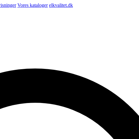
isninger
Vores kataloger
elkvalitet.dk