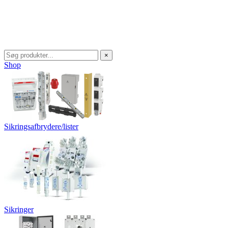
×
Shop
Sikringsafbrydere/lister
Sikringer