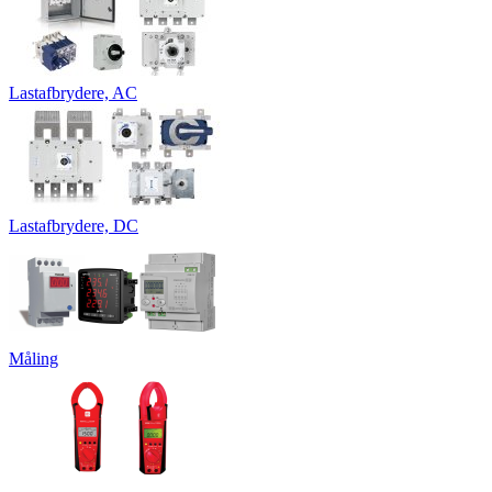
Lastafbrydere, AC
Lastafbrydere, DC
Måling