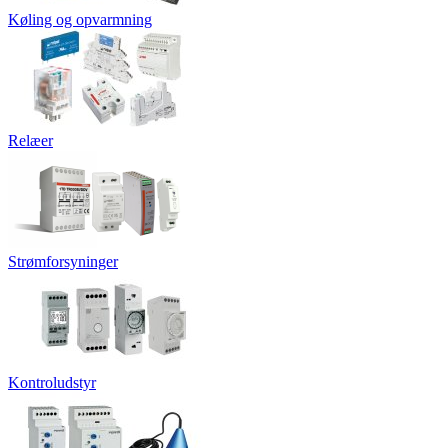
Køling og opvarmning
Relæer
Strømforsyninger
Kontroludstyr