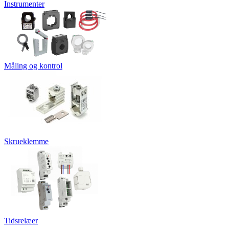
Instrumenter
Måling og kontrol
Skrueklemme
Tidsrelæer