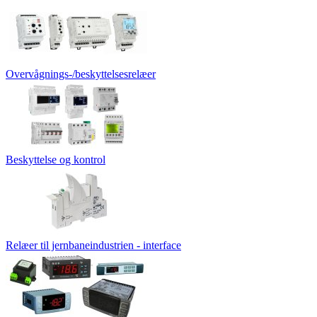
Overvågnings-/beskyttelsesrelæer
Beskyttelse og kontrol
Relæer til jernbaneindustrien - interface