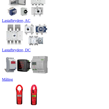
Lastafbrydere, AC
Lastafbrydere, DC
Måling