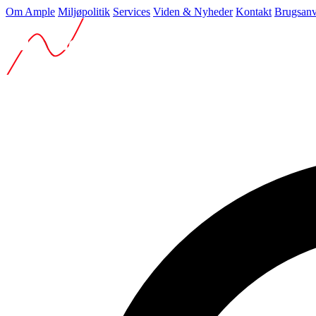
Om Ample
Miljøpolitik
Services
Viden & Nyheder
Kontakt
Brugsanv