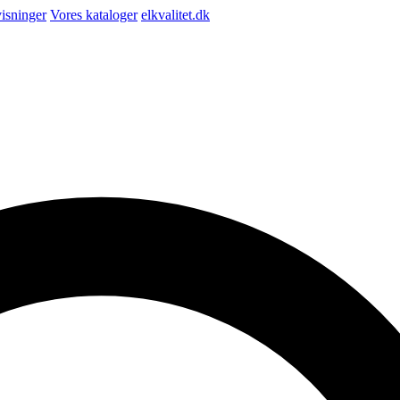
isninger
Vores kataloger
elkvalitet.dk