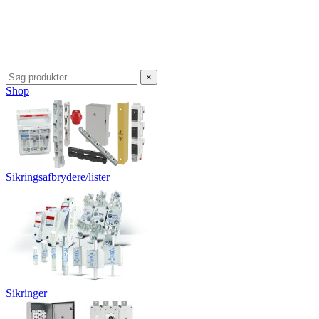
×
Shop
Sikringsafbrydere/lister
Sikringer