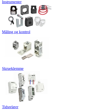
Instrumenter
Måling og kontrol
Skrueklemme
Tidsrelæer