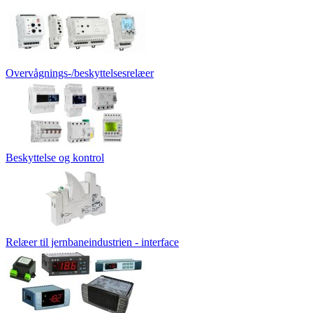
Overvågnings-/beskyttelsesrelæer
Beskyttelse og kontrol
Relæer til jernbaneindustrien - interface