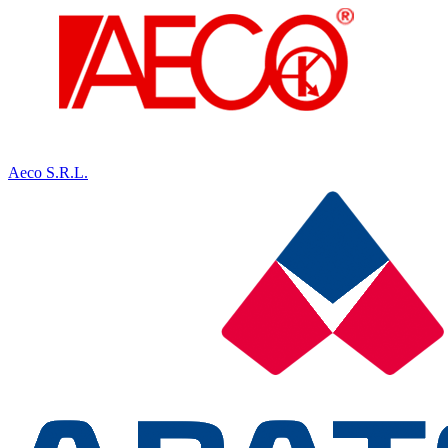
Aeco S.R.L.