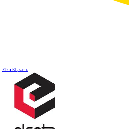
Elko EP, s.r.o.