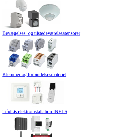
Bevægelses- og tilstedeværelsessensorer
Klemmer og forbindelsesmateriel
Trådløs elektroinstallation INELS