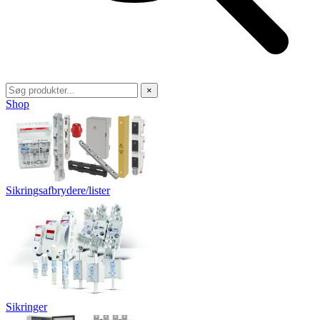
×
Shop
Sikringsafbrydere/lister
Sikringer