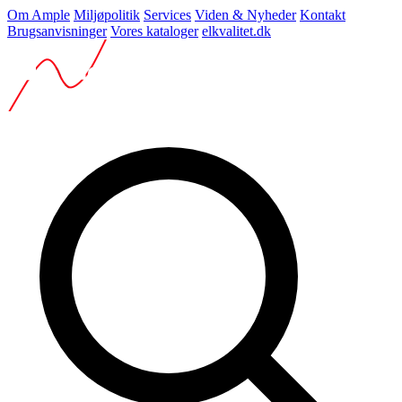
Om Ample
Miljøpolitik
Services
Viden & Nyheder
Kontakt
Brugsanvisninger
Vores kataloger
elkvalitet.dk