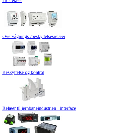
Tidsrelæer
Overvågnings-/beskyttelsesrelæer
Beskyttelse og kontrol
Relæer til jernbaneindustrien - interface