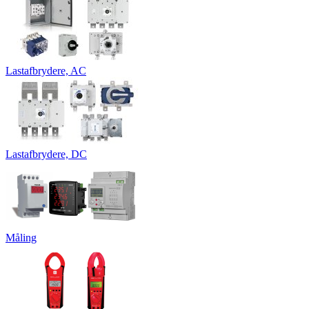
Lastafbrydere, AC
Lastafbrydere, DC
Måling