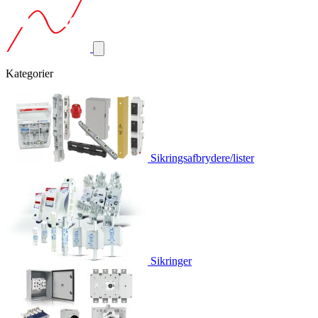
Kategorier
Sikringsafbrydere/lister
Sikringer