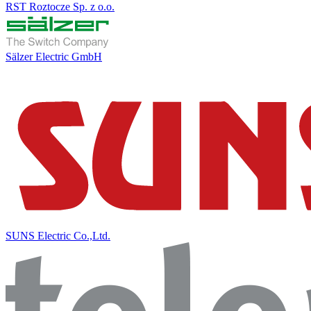
RST Roztocze Sp. z o.o.
Sälzer Electric GmbH
SUNS Electric Co.,Ltd.