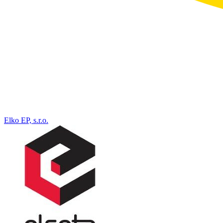
Elko EP, s.r.o.