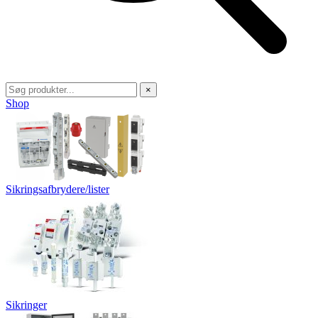
×
Shop
Sikringsafbrydere/lister
Sikringer