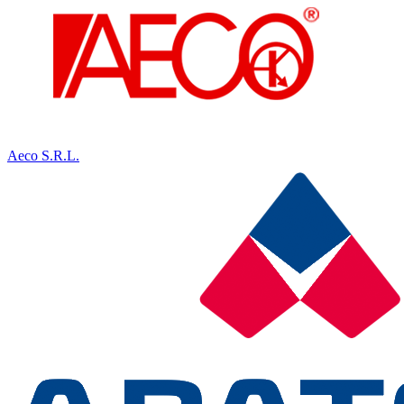
Aeco S.R.L.