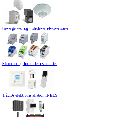
Bevægelses- og tilstedeværelsessensorer
Klemmer og forbindelsesmateriel
Trådløs elektroinstallation INELS