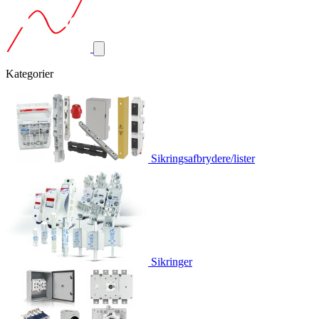
Kategorier
Sikringsafbrydere/lister
Sikringer