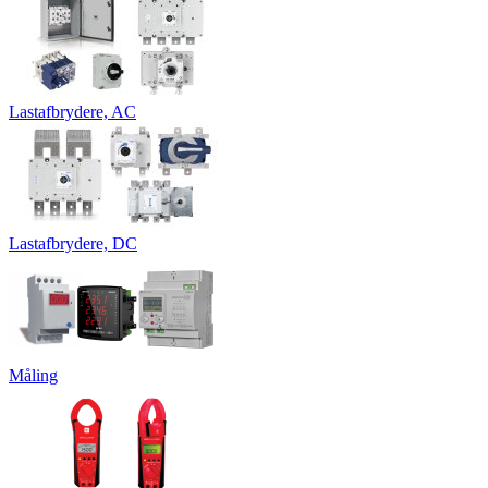
Lastafbrydere, AC
Lastafbrydere, DC
Måling