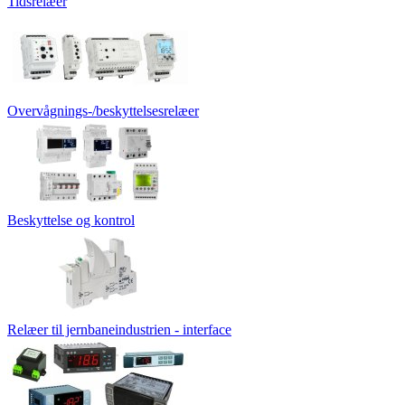
Tidsrelæer
Overvågnings-/beskyttelsesrelæer
Beskyttelse og kontrol
Relæer til jernbaneindustrien - interface