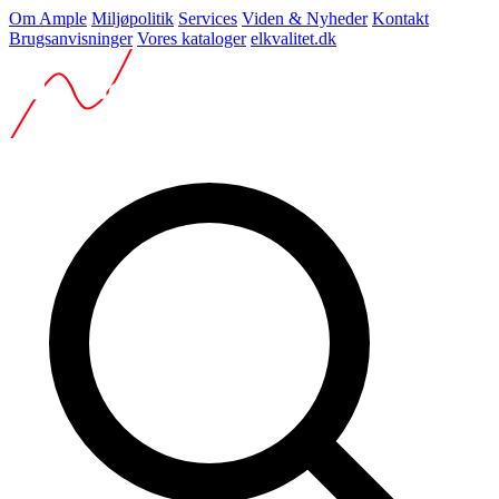
Om Ample
Miljøpolitik
Services
Viden & Nyheder
Kontakt
Brugsanvisninger
Vores kataloger
elkvalitet.dk