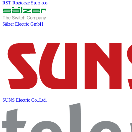
RST Roztocze Sp. z o.o.
Sälzer Electric GmbH
SUNS Electric Co.,Ltd.