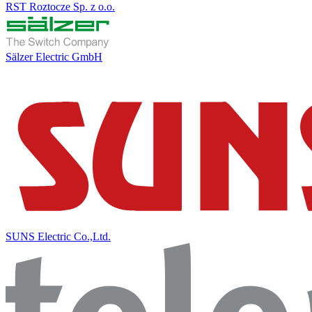
RST Roztocze Sp. z o.o.
Sälzer Electric GmbH
SUNS Electric Co.,Ltd.