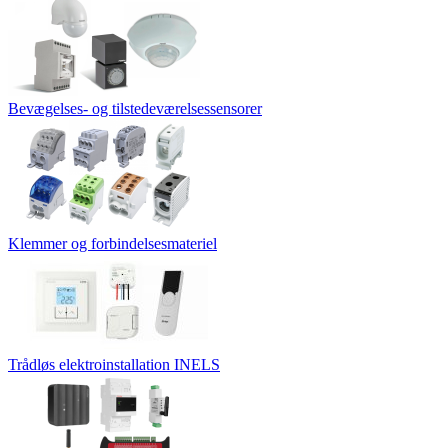
Bevægelses- og tilstedeværelsessensorer
Klemmer og forbindelsesmateriel
Trådløs elektroinstallation INELS