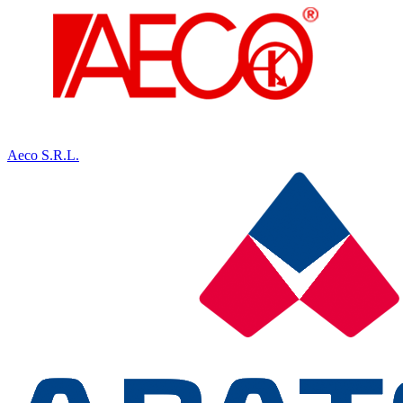
Aeco S.R.L.