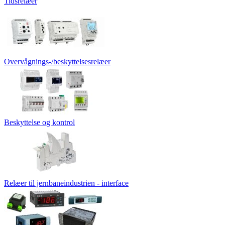
Tidsrelæer
Overvågnings-/beskyttelsesrelæer
Beskyttelse og kontrol
Relæer til jernbaneindustrien - interface