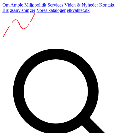
Om Ample
Miljøpolitik
Services
Viden & Nyheder
Kontakt
Brugsanvisninger
Vores kataloger
elkvalitet.dk