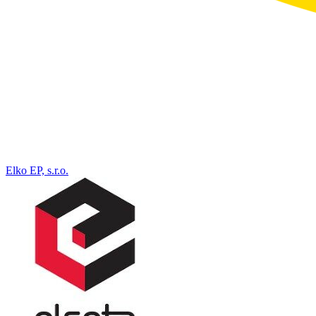
Elko EP, s.r.o.