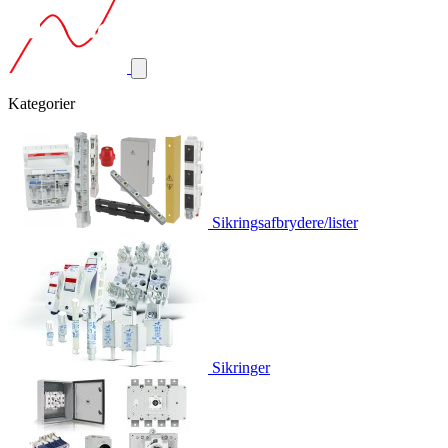
Kategorier
Sikringsafbrydere/lister
Sikringer