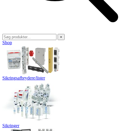
×
Shop
Sikringsafbrydere/lister
Sikringer